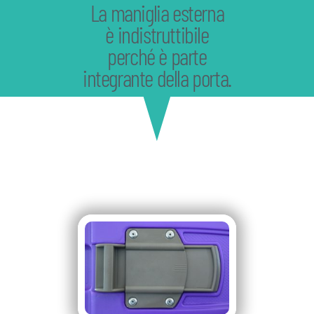
La maniglia esterna
è indistruttibile
perché è parte
integrante della porta.