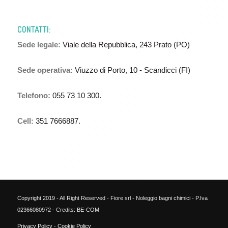
CONTATTI:
Sede legale:
Viale della Repubblica, 243 Prato (PO)
Sede operativa:
Viuzzo di Porto, 10 - Scandicci (FI)
Telefono:
055 73 10 300.
Cell:
351 7666887.
Copyright 2019 - All Right Reserved - Fiore srl - Noleggio bagni chimici - P.Iva
02366080972 - Credits:
BE-COM
Privacy Policy
- Cookie Policy